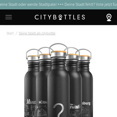
deine Stadt oder werde Stadtpate! +++
Deine Stadt fehlt? Vote jetzt fü
Sie befinden sich hier:
Start
Deine Stadt als citybottle