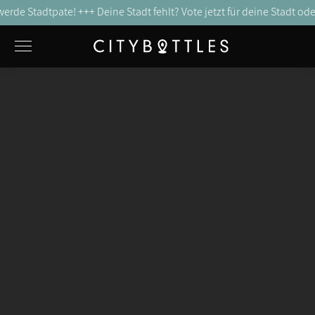
Stadtpate! +++
Deine Stadt fehlt? Vote jetzt für deine Stadt oder werd