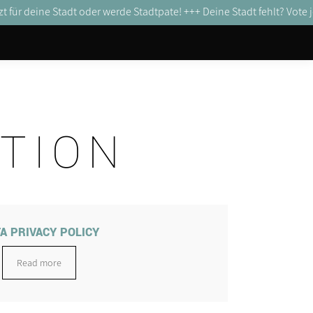
t für deine Stadt oder werde Stadtpate! +++
Deine Stadt fehlt? Vote j
ATION
A PRIVACY POLICY
Read more