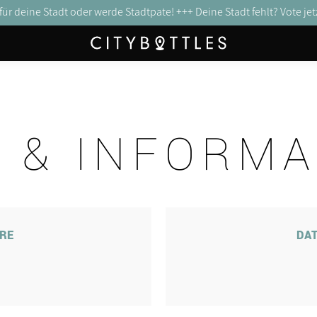
für deine Stadt oder werde Stadtpate! +++
Deine Stadt fehlt? Vote jetz
 & INFOR­M
URE
DAT