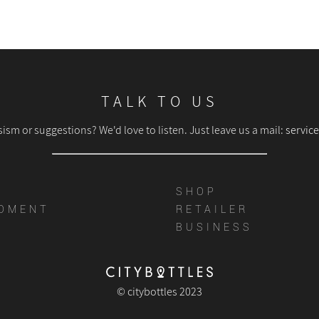
TALK TO US
sism or suggestions? We'd love to listen. Just leave us a mail:
servic
SHOP
OMENT
RETAILER
BUSINESS
© citybottles 2023