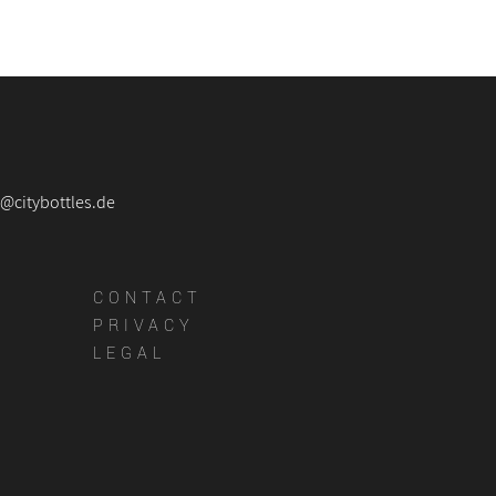
e@citybottles.de
CONTACT
PRIVACY
LEGAL