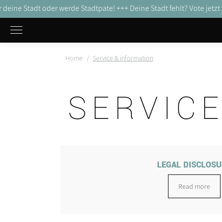
r deine Stadt oder werde Stadtpate! +++
Deine Stadt fehlt? Vote jetzt 
You are here:
Home
Service & information
SERVICE
LEGAL DISCLOS
Read more